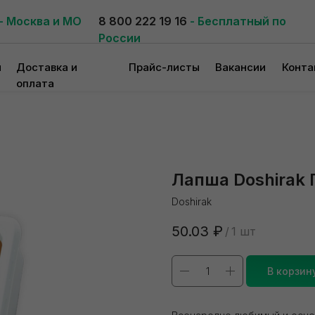
- Москва и МО
8 800 222 19 16
- Бесплатный по
России
и
Доставка и
Прайс-листы
Вакансии
Конта
оплата
Лапша Doshirak 
Doshirak
50.03
₽
/
1 шт
В корзин