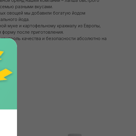
вной бренд нашей компании – лапша быстрого
 семью разными вкусами.
ных овощей мы добавили богатую йодом
ального йода.
ой муке и картофельному крахмалу из Европы,
и форму после приготовления.
 контроль качества и безопасности абсолютно на
Главная