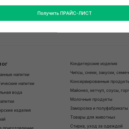
Получить ПРАЙС-ЛИСТ
лог
Кондитерские изделия
Чипсы, снеки, закуски, семе
анные напитки
Консервированные продукт
ические напитки
Майонез, кетчуп, соусы, гор
льная вода
Молочные продукты
напитки
Заморозка и полуфабрикаты
ерские изделия
Товары для животных
чай
Стирка, уход за одеждой
е приготовление