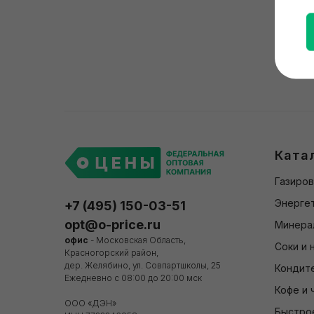
Ката
Газиров
Энергет
+7 (495) 150-03-51
opt@o-price.ru
Минера
офис
- Московская Область,
Соки и 
Красногорский район,
дер. Желябино, ул. Совпартшколы, 25
Кондит
Ежедневно с 08:00 до 20:00 мск
Кофе и 
ООО «ДЭН»
Быстро