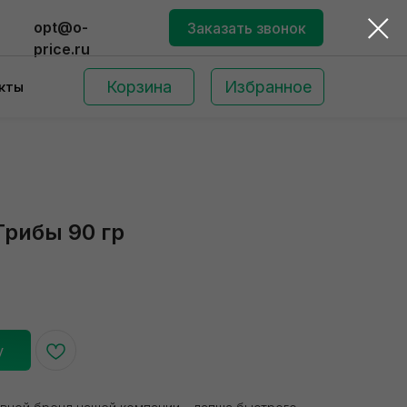
opt@o-
Заказать звонок
price.ru
Корзина
Избранное
кты
Грибы 90 гр
Поиск по сайту
у