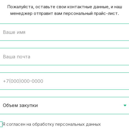
Пожалуйста, оставьте свои контактные данные, и наш
менеджер отправит вам персональный прайс-лист.
a Coffee Signature Blend
Сок Я апельсин т/пак 
гр
12 шт в упаковке
 в упаковке
Товар в наличии
55.16
₽
/
1 шт
р в наличии
83
₽
/
1 шт
В корз
В корзину
Я согласен на обработку персональных данных