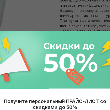
Всенародно любимый и осно
приготовления «Доширак» с
В лапшу и приправу из суше
ламинарию – источник натур
Благодаря высококачественн
лапша сохраняет упругость 
Продукция проходит строгий
всех стадиях производства.
Вид продукта: Лапша
Вкус: Грибы
Объем: 90 гр
Бренд: Doshirak
Упаковка: Лоток
Страна: Россия
Получите персональный ПРАЙС-ЛИСТ со
скидками до 50%