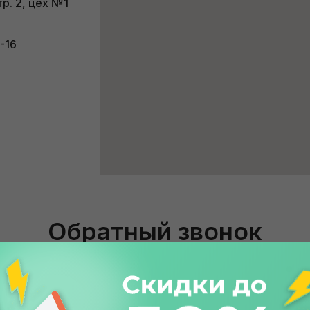
тр. 2, цех №1
-16
Обратный звонок