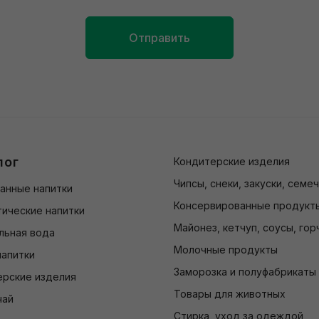
Отправить
лог
Кондитерские изделия
Чипсы, снеки, закуски, семе
анные напитки
Консервированные продукт
ические напитки
Майонез, кетчуп, соусы, гор
льная вода
Молочные продукты
напитки
Заморозка и полуфабрикаты
ерские изделия
Товары для животных
чай
Стирка, уход за одеждой