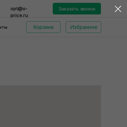
opt@o-
Заказать звонок
price.ru
Корзина
Избранное
кты
Поиск по сайту