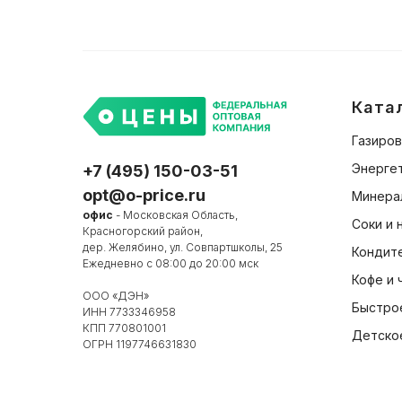
Ката
Газиров
Энергет
+7 (495) 150-03-51
opt@o-price.ru
Минера
офис
- Московская Область,
Соки и 
Красногорский район,
дер. Желябино, ул. Совпартшколы, 25
Кондит
Ежедневно с 08:00 до 20:00 мск
Кофе и 
ООО «ДЭН»
Быстро
ИНН 7733346958
КПП 770801001
Детско
ОГРН 1197746631830