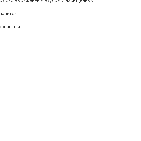
 с ярко выраженным вкусом и насыщенным
 напиток
ированный
Главная