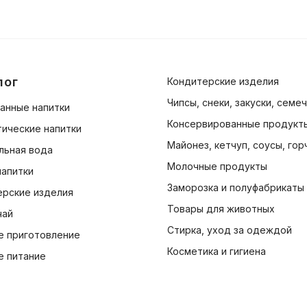
лог
Кондитерские изделия
Чипсы, снеки, закуски, семе
анные напитки
Консервированные продукт
ические напитки
Майонез, кетчуп, соусы, гор
льная вода
Молочные продукты
напитки
Заморозка и полуфабрикаты
ерские изделия
Товары для животных
чай
Стирка, уход за одеждой
е приготовление
Косметика и гигиена
е питание