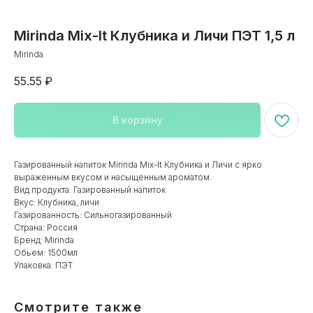
Mirinda Mix-It Клубника и Личи ПЭТ 1,5 л
Mirinda
55.55
₽
В корзину
Каталог
Газированный напиток Mirinda Mix-It Клубника и Личи с ярко
выраженным вкусом и насыщенным ароматом.
Вид продукта: Газированный напиток
8 800 222 19 16
-
+7 495 150-03-51
-
Вкус: Клубника, личи
Бесплатный по России
Москва и МО
Газированность: Сильногазированный
Страна: Россия
Бренд: Mirinda
Обьем: 1500мл
Заказать звонок
Корзина
Поиск по сай
Упаковка: ПЭТ
Смотрите также