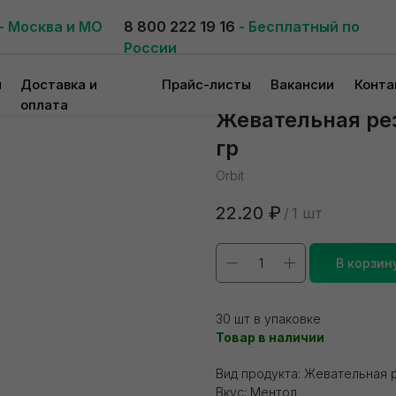
- Москва и МО
8 800 222 19 16
- Бесплатный по
России
и
Доставка и
Прайс-листы
Вакансии
Конта
оплата
Жевательная рези
гр
Orbit
22.20
₽
/
1 шт
В корзин
30 шт в упаковке
Товар в наличии
Вид продукта: Жевательная 
Вкус: Ментол