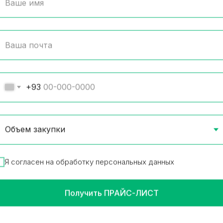
щная закуска Amrita
Корм для собак Darlin
лажаны нарезанные в
говядина в подливе 7
атном соусе 500 гр
 в упаковке
26 шт в упаковке
р в наличии
Товар в наличии
30
₽
15.87
₽
/
1 шт
/
1 шт
+93
В корзину
В корз
Я согласен на обработку персональных данных
Получить ПРАЙС-ЛИСТ