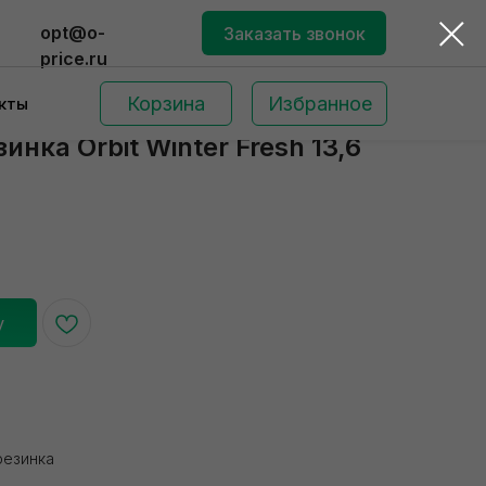
opt@o-
Заказать звонок
price.ru
Корзина
Избранное
кты
нка Orbit Winter Fresh 13,6
у
Поиск по сайту
резинка