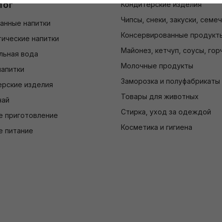
лог
Кондитерские изделия
Чипсы, снеки, закуски, семе
анные напитки
Консервированные продукт
ические напитки
Майонез, кетчуп, соусы, гор
льная вода
Молочные продукты
напитки
Заморозка и полуфабрикаты
ерские изделия
Товары для животных
чай
Стирка, уход за одеждой
е приготовление
Косметика и гигиена
е питание