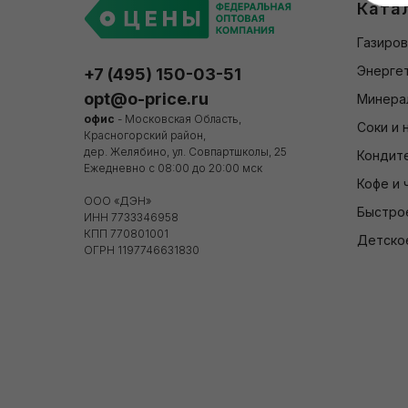
Ката
Газиров
Энергет
+7 (495) 150-03-51
opt@o-price.ru
Минера
офис
- Московская Область,
Соки и 
Красногорский район,
дер. Желябино, ул. Совпартшколы, 25
Кондит
Ежедневно с 08:00 до 20:00 мск
Кофе и 
ООО «ДЭН»
Быстро
ИНН 7733346958
КПП 770801001
Детско
ОГРН 1197746631830