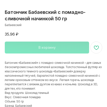
Батончик Бабаевский с помадно-
сливочной начинкой 50 гр
Бабаевский
35.96
₽
В корзину
Каталог
Батончик «Бабаевский» с помадно-сливочной начинкой – для самых
8 800 222 19 16
-
+7 495 150-03-51
-
бескомпромиссных любителей шоколада. Толстостенный футляр из
классического темного шоколада «Бабаевский» доверху
Бесплатный по России
Москва и МО
наполненный тягучей, бархатистой помадно-сливочной начинкой с
легким ореховым оттенком во вкусе. Легкая горечь шоколада
переплетается с вязким дуэтом из какао и коньяка. Шоколад в 3D,
Заказать звонок
Корзина
для тех, кто понимает.
Поиск по сай
Вид продукта: Шоколад темный
Вкус: Сливочная помадка
Объем: 50 гр
Бренд: Бабаевский