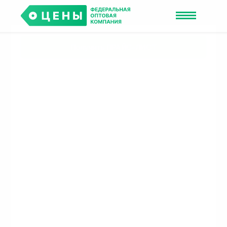
Получите персональный ПРАЙС-ЛИСТ
со скидками до 50%
Пожалуйста, оставьте свои контактные данные, и наш
менеджер отправит вам персональный прайс-лист.