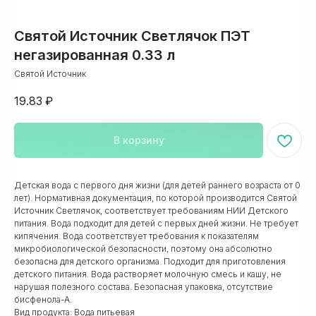
Святой Источник Светлячок ПЭТ
+93
негазированная 0.33 л
Святой Источник
19.83
₽
Я согласен на обработку персональных данных
В корзину
Каталог
Получить ПРАЙС-ЛИСТ
Детская вода с первого дня жизни (для детей раннего возраста от 0
8 800 222 19 16
-
+7 495 150-03-51
-
лет). Нормативная документация, по которой производится Святой
Источник Светлячок, соответствует требованиям НИИ Детского
Бесплатный по России
Москва и МО
питания. Вода подходит для детей с первых дней жизни. Не требует
кипячения. Вода соответствует требования к показателям
микробиологической безопасности, поэтому она абсолютно
Заказать звонок
Корзина
безопасна для детского организма. Подходит для приготовления
Поиск по сай
детского питания. Вода растворяет молочную смесь и кашу, не
нарушая полезного состава. Безопасная упаковка, отсутствие
бисфенола-А.
Вид продукта: Вода питьевая