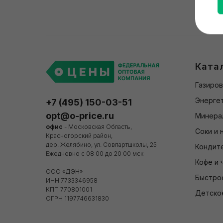
Ката
Газиров
Энергет
+7 (495) 150-03-51
opt@o-price.ru
Минера
офис
- Московская Область,
Соки и 
Красногорский район,
дер. Желябино, ул. Совпартшколы, 25
Кондит
Ежедневно с 08:00 до 20:00 мск
Кофе и 
ООО «ДЭН»
Быстро
ИНН 7733346958
КПП 770801001
Детско
ОГРН 1197746631830