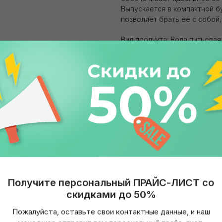
Выпускается в компактной б
позволяет брать ее с собой,
Вид продукта: Вода питьевая
Газированность: Негазирова
Вкус: Яблоко
Объем: 500 мл
Бренд: Святой Источник
Упаковка: ПЭТ
Страна: Россия
Получите персональный ПРАЙС-ЛИСТ со
скидками до 50%
Пожалуйста, оставьте свои контактные данные, и наш