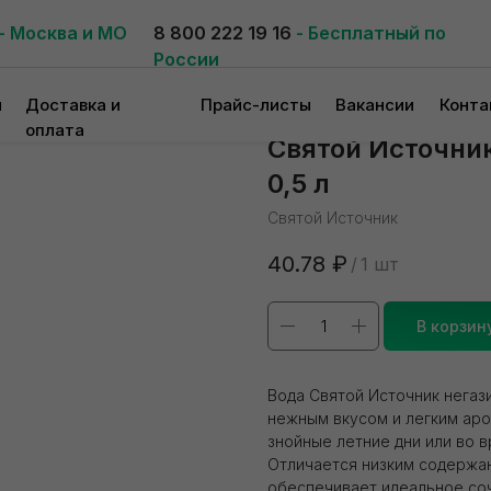
- Москва и МО
8 800 222 19 16
- Бесплатный по
России
и
Доставка и
Прайс-листы
Вакансии
Конта
оплата
Святой Источни
0,5 л
Святой Источник
40.78
₽
/
1 шт
В корзин
Вода Святой Источник негаз
нежным вкусом и легким аро
знойные летние дни или во в
Отличается низким содержан
обеспечивает идеальное соч