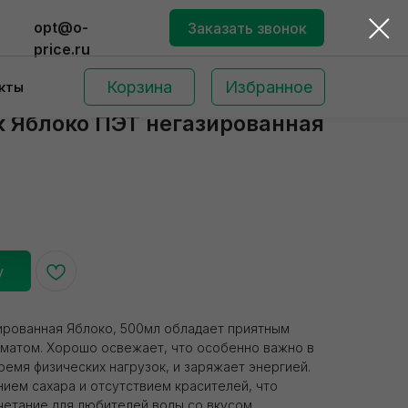
opt@o-
Заказать звонок
price.ru
Корзина
Избранное
кты
к Яблоко ПЭТ негазированная
у
Поиск по сайту
ированная Яблоко, 500мл обладает приятным
матом. Хорошо освежает, что особенно важно в
ремя физических нагрузок, и заряжает энергией.
ием сахара и отсутствием красителей, что
етание для любителей воды со вкусом.