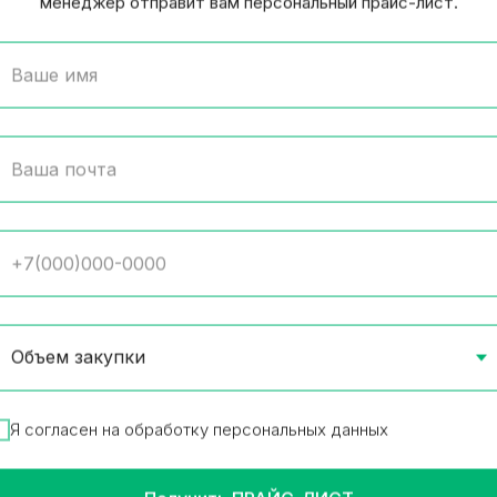
менеджер отправит вам персональный прайс-лист.
э Вера Оригинал ПЭТ 0,5
Лапша Роллтон со вк
Варенной креветки с
гр
т в упаковке
24 шт в упаковке
р в наличии
48 коробок в паллете
6
₽
38.59
₽
/
1 шт
/
1 шт
Товар в наличии
В корзину
В корз
Я согласен на обработку персональных данных