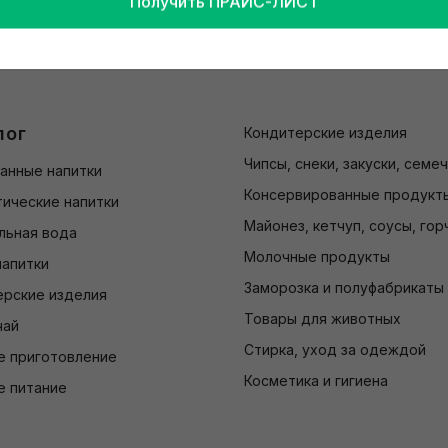
Получить ПРАЙС-ЛИСТ
лог
Кондитерские изделия
Чипсы, снеки, закуски, семе
анные напитки
Консервированные продукт
ические напитки
Майонез, кетчуп, соусы, гор
льная вода
Молочные продукты
напитки
Заморозка и полуфабрикаты
ерские изделия
Товары для животных
чай
Стирка, уход за одеждой
е приготовление
Косметика и гигиена
е питание