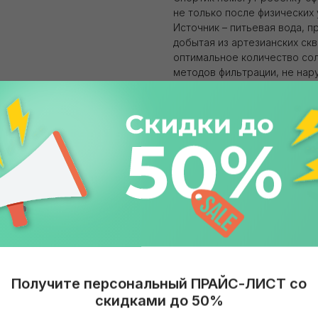
не только после физических 
Источник – питьевая вода, п
добытая из артезианских ск
оптимальное количество со
методов фильтрации, не нар
пользу для человека. Безопа
Вид продукта: Вода питьевая
Газированность: Негазирова
Объем: 330 мл
Бренд: Святой Источник
Упаковка: ПЭТ
Страна: Россия
Получите персональный ПРАЙС-ЛИСТ со
скидками до 50%