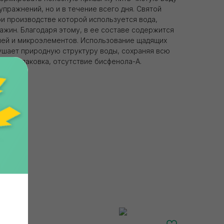
упражнений, но и в течение всего дня. Святой
ри производстве которой используется вода,
важин. Благодаря этому, в ее составе содержится
лей и микроэлементов. Использование щадящих
ушает природную структуру воды, сохраняя всю
сная упаковка, отсутствие бисфенола-А.
нная
Главная