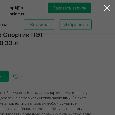
opt@o-
Заказать звонок
price.ru
Корзина
Избранное
кты
к Спортик ПЭТ
0,33 л
у
Поиск по сайту
етей с 3-х лет. Благодаря спортивному колпачку,
дороге и в перерывах между занятиями. За счет
чка поместится в карман любой сумки или
олпачки и забавные герои на бутылочках воды
формировать полезную привычку пить чистую воду