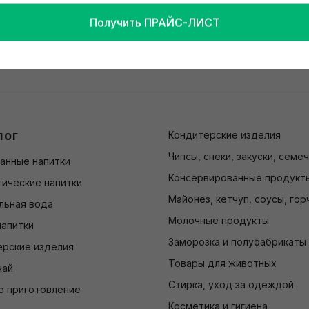
Получить ПРАЙС-ЛИСТ
лог
Кондитерские изделия
Чипсы, снеки, закуски, семе
анные напитки
Консервированные продукт
ические напитки
Майонез, кетчуп, соусы, гор
льная вода
Молочные продукты
напитки
Заморозка и полуфабрикаты
ерские изделия
Товары для животных
чай
Стирка, уход за одеждой
е приготовление
Косметика и гигиена