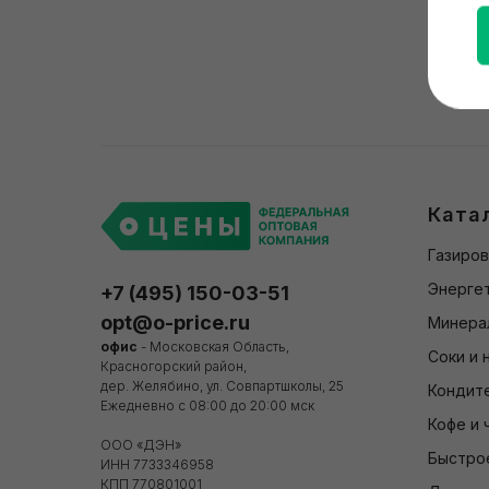
Ката
Газиров
Энергет
+7 (495) 150-03-51
opt@o-price.ru
Минера
офис
- Московская Область,
Соки и 
Красногорский район,
дер. Желябино, ул. Совпартшколы, 25
Кондит
Ежедневно с 08:00 до 20:00 мск
Кофе и 
ООО «ДЭН»
Быстро
ИНН 7733346958
КПП 770801001