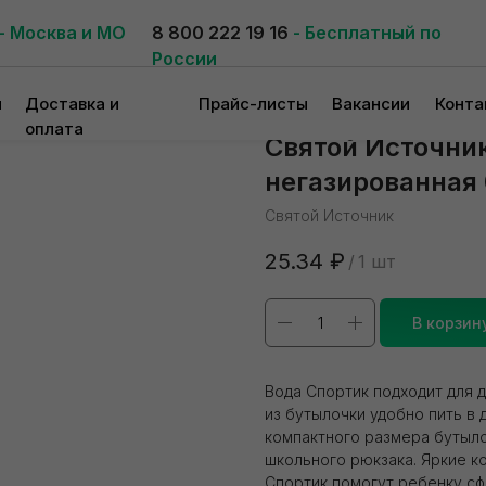
- Москва и МО
8 800 222 19 16
- Бесплатный по
России
и
Доставка и
Прайс-листы
Вакансии
Конта
оплата
Святой Источни
негазированная 
Святой Источник
25.34
₽
/
1 шт
В корзин
Вода Спортик подходит для д
из бутылочки удобно пить в 
компактного размера бутыло
школьного рюкзака. Яркие к
Спортик помогут ребенку с