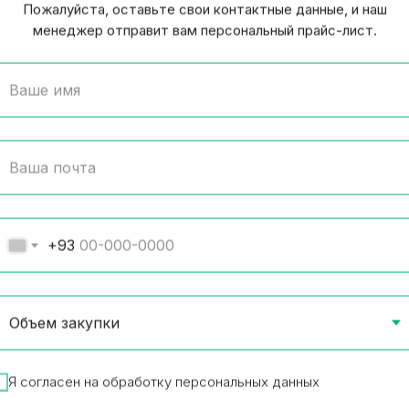
Пожалуйста, оставьте свои контактные данные, и наш
менеджер отправит вам персональный прайс-лист.
олад Воздушный белый
Шоколадный батончик
+93
истый 85 гр
Big с арахисом и изю
т в упаковке
30 шт в упаковке
р в наличии
Товар в наличии
6
₽
48.30
₽
/
1 шт
/
1 шт
В корзину
В корз
Я согласен на обработку персональных данных