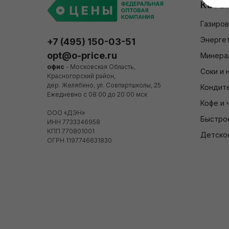
Ката
Газиров
Энергет
+7 (495) 150-03-51
opt@o-price.ru
Минера
офис
- Московская Область,
Соки и 
Красногорский район,
дер. Желябино, ул. Совпартшколы, 25
Кондит
Ежедневно с 08:00 до 20:00 мск
Кофе и 
ООО «ДЭН»
Быстро
ИНН 7733346958
КПП 770801001
Детско
ОГРН 1197746631830