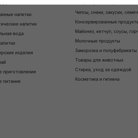
лог
Кондитерские изделия
Чипсы, снеки, закуски, семе
анные напитки
Консервированные продукт
ические напитки
Майонез, кетчуп, соусы, гор
льная вода
Молочные продукты
напитки
Заморозка и полуфабрикаты
ерские изделия
Товары для животных
чай
Стирка, уход за одеждой
е приготовление
Косметика и гигиена
е питание