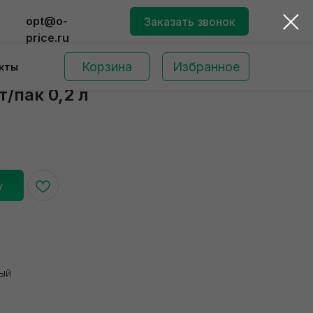
opt@o-
Заказать звонок
price.ru
Корзина
Избранное
кты
/пак 0,2 л
у
Поиск по сайту
ный