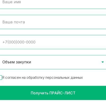
урузные снеки Cheetos
Кукурузные шарики К
 50 гр
сыр СырBall 45 гр
т в упаковке
24 шт в упаковке
р в наличии
Товар в наличии
6
₽
34.16
₽
/
1 шт
/
1 шт
В корзину
В корз
Я согласен на обработку персональных данных
Получить ПРАЙС-ЛИСТ