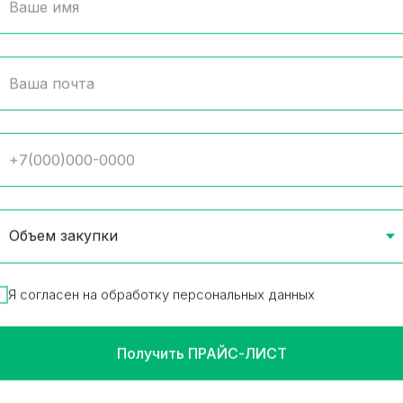
obs MONARCH Millicano 200
Jumper негазированн
и яблоко ПЭТ 0,33 л
 в упаковке
12 шт в упаковке
р в наличии
Товар в наличии
.42
₽
26.74
₽
/
1 шт
/
1 шт
В корзину
В корз
Я согласен на обработку персональных данных
Получить ПРАЙС-ЛИСТ