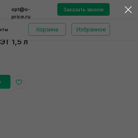
opt@o-
Заказать звонок
price.ru
Корзина
Избранное
кты
ЭТ 1,5 л
у
Поиск по сайту