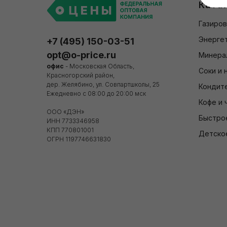
Ката
Газиров
Энергет
+7 (495) 150-03-51
opt@o-price.ru
Минера
офис
- Московская Область,
Соки и 
Красногорский район,
дер. Желябино, ул. Совпартшколы, 25
Кондит
Ежедневно с 08:00 до 20:00 мск
Кофе и 
ООО «ДЭН»
Быстро
ИНН 7733346958
КПП 770801001
Детско
ОГРН 1197746631830