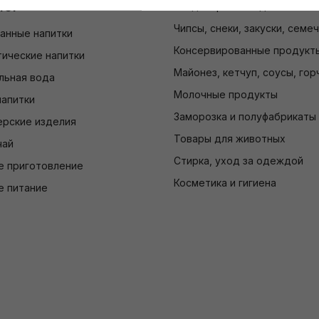
лог
Кондитерские изделия
Чипсы, снеки, закуски, семе
анные напитки
Консервированные продукт
ические напитки
Майонез, кетчуп, соусы, гор
льная вода
Молочные продукты
напитки
Заморозка и полуфабрикаты
ерские изделия
Товары для животных
чай
Стирка, уход за одеждой
е приготовление
Косметика и гигиена
е питание