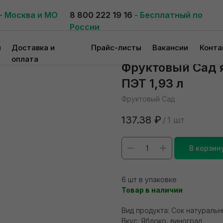
- Москва и МО
8 800 222 19 16
- Бесплатный по
России
и
Доставка и
Прайс-листы
Вакансии
Конта
оплата
Фруктовый Сад я
ПЭТ 1,93 л
Фруктовый Сад
137.38
₽
/
1 шт
В корзин
6 шт в упаковке
Товар в наличии
Вид продукта: Сок натураль
Вкус: Яблоко, виноград