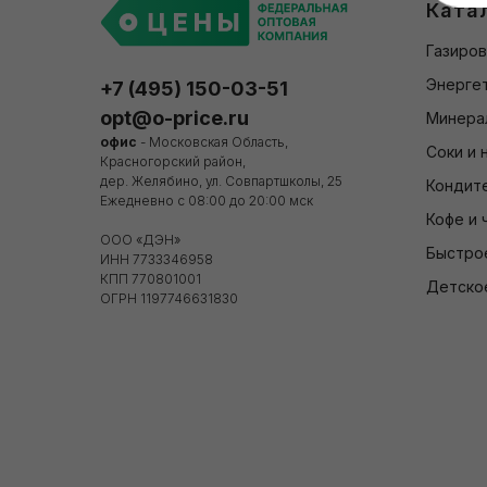
Ката
Газиров
Энергет
+7 (495) 150-03-51
opt@o-price.ru
Минера
офис
- Московская Область,
Соки и 
Красногорский район,
дер. Желябино, ул. Совпартшколы, 25
Кондит
Ежедневно с 08:00 до 20:00 мск
Кофе и 
ООО «ДЭН»
Быстро
ИНН 7733346958
КПП 770801001
Детско
ОГРН 1197746631830