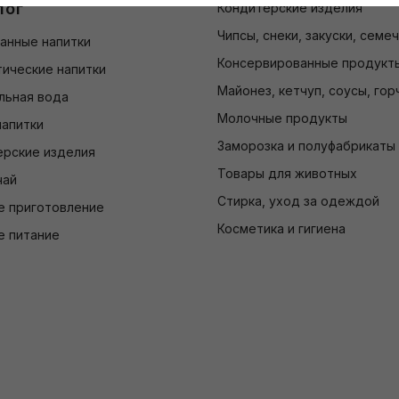
лог
Кондитерские изделия
Чипсы, снеки, закуски, семе
анные напитки
Консервированные продукт
ические напитки
Майонез, кетчуп, соусы, гор
льная вода
Молочные продукты
напитки
Заморозка и полуфабрикаты
ерские изделия
Товары для животных
чай
Стирка, уход за одеждой
е приготовление
Косметика и гигиена
е питание