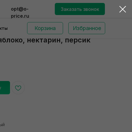
opt@o-
Заказать звонок
price.ru
Корзина
Избранное
кты
блоко, нектарин, персик
у
Поиск по сайту
ный