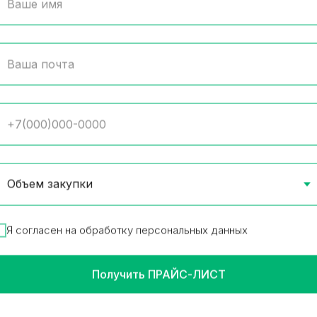
мелад LOVE IS Мята,
Соус Mr.Ricco Грибной
он, лайм 25г
16 шт в упаковке
т в упаковке
Товар в наличии
65.32
₽
/
1 шт
р в наличии
12
₽
/
1 шт
В корз
В корзину
Я согласен на обработку персональных данных
Получить ПРАЙС-ЛИСТ