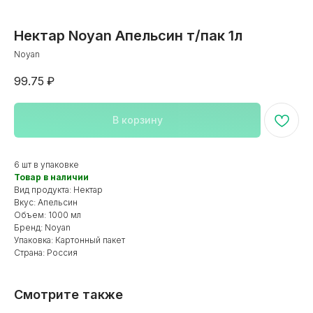
Нектар Noyan Апельсин т/пак 1л
Noyan
99.75
₽
В корзину
Каталог
6 шт в упаковке
Товар в наличии
Вид продукта: Нектар
8 800 222 19 16
-
+7 495 150-03-51
-
Вкус: Апельсин
Бесплатный по России
Москва и МО
Объем: 1000 мл
Бренд: Noyan
Упаковка: Картонный пакет
Страна: Россия
Заказать звонок
Корзина
Поиск по сай
Смотрите также