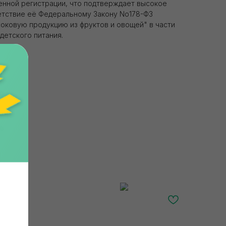
енной регистрации, что подтверждает высокое
етствие её Федеральному Закону No178-ФЗ
соковую продукцию из фруктов и овощей" в части
детского питания.
ный
Главная