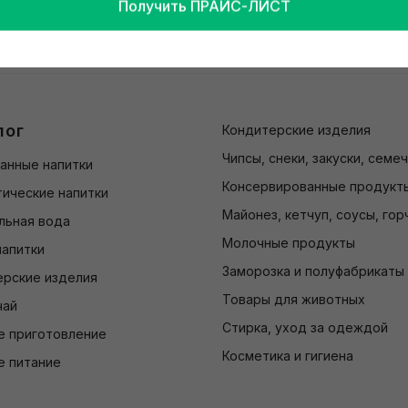
Получить ПРАЙС-ЛИСТ
лог
Кондитерские изделия
Чипсы, снеки, закуски, семе
анные напитки
Консервированные продукт
ические напитки
Майонез, кетчуп, соусы, гор
льная вода
Молочные продукты
напитки
Заморозка и полуфабрикаты
ерские изделия
Товары для животных
чай
Стирка, уход за одеждой
е приготовление
Косметика и гигиена
е питание