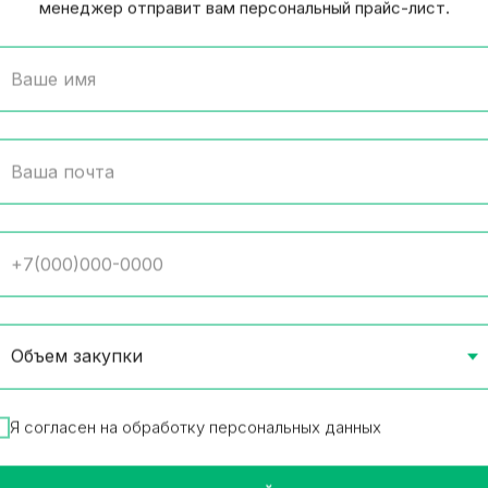
менеджер отправит вам персональный прайс-лист.
носольников ассорти ГОСТ
Nescafe Gold Barista 8
12 шт в упаковке
 в упаковке
Товар в наличии
268.13
₽
/
1 шт
р в наличии
59
₽
/
1 шт
В корз
В корзину
Я согласен на обработку персональных данных