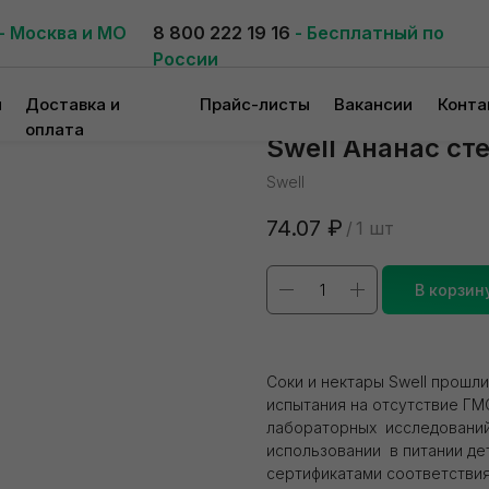
- Москва и МО
8 800 222 19 16
- Бесплатный по
России
и
Доставка и
Прайс-листы
Вакансии
Конта
оплата
Swell Ананас сте
Swell
74.07
₽
/
1 шт
В корзин
Соки и нектары Swell прошл
испытания на отсутствие ГМ
лабораторных исследований 
использовании в питании де
сертификатами соответствия