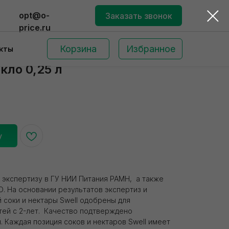
opt@o-
Заказать звонок
price.ru
Корзина
Избранное
кты
кло 0,25 л
у
Поиск по сайту
и экспертизу в ГУ НИИ Питания РАМН, а также
О. На основании результатов экспертиз и
соки и нектары Swell одобрены для
тей с 2-лет. Качество подтверждено
. Каждая позиция соков и нектаров Swell имеет