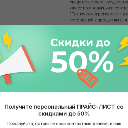
свидетельство о государств
качество продукции и соотв
"Технический регламент на 
требований к продуктам для 
Вид продукта: Сок натураль
Вкус: Ананас
Объем: 250 мл
Бренд: Swell
Упаковка: Бутылка стекло
Страна: Россия
Получите персональный ПРАЙС-ЛИСТ со
скидками до 50%
Пожалуйста, оставьте свои контактные данные, и наш