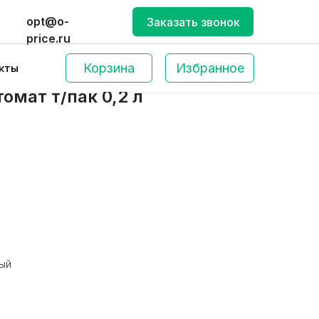
opt@o-
Заказать звонок
price.ru
Корзина
Избранное
кты
омат т/пак 0,2 л
Поиск по сайту
ный