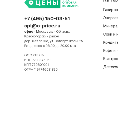
Газиров
Энергет
+7 (495) 150-03-51
opt@o-price.ru
Минера
офис
- Московская Область,
Соки и 
Красногорский район,
дер. Желябино, ул. Совпартшколы, 25
Кондит
Ежедневно с 08:00 до 20:00 мск
Кофе и 
ООО «ДЭН»
Быстро
ИНН 7733346958
КПП 770801001
Детско
ОГРН 1197746631830