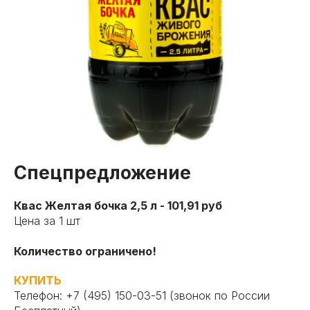
Каталог
Спецпредложение
8 800 222 19 16
-
+7 495 150-03-51
-
Квас Желтая бочка 2,5 л - 101,91 руб
Бесплатный по России
Москва и МО
Цена за 1 шт
Количество ограничено!
Заказать звонок
Корзина
Поиск по сай
КУПИТЬ
Телефон:
+7 (495) 150-03-51
(звонок по России